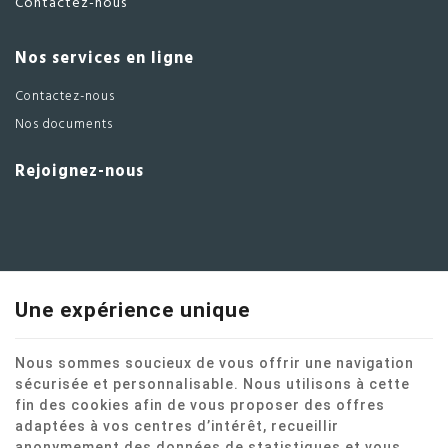
Contactez-nous
Nos services en ligne
Contactez-nous
Nos documents
Rejoignez-nous
Une expérience unique
Nous sommes soucieux de vous offrir une navigation
sécurisée et personnalisable. Nous utilisons à cette
fin des cookies afin de vous proposer des offres
adaptées à vos centres d’intérêt, recueillir
Ce site internet utilise des cookies pour améliorer l'expérience utilisateur.
anonymement des données de statistiques et vous